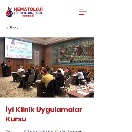
< Back
İyi Klinik Uygulamalar
Kursu
Yer