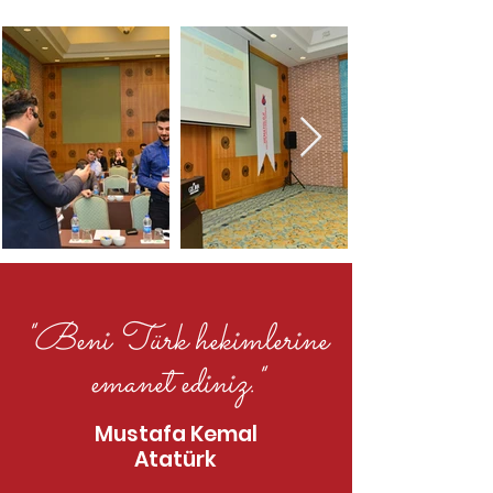
"Beni Türk hekimlerine
emanet ediniz."
Mustafa Kemal
Atatürk