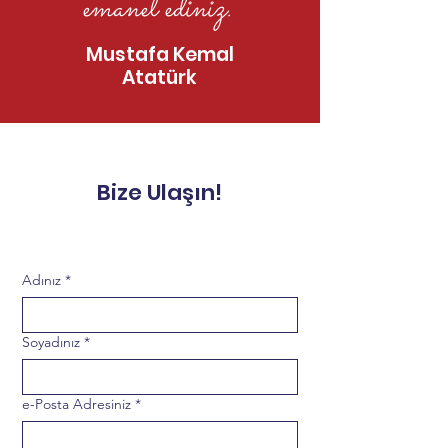
emanet ediniz."
VIII. Hematoloji Eğitim
R/R DLBCL ve F
Mustafa Kemal
ve Araştırma
Tedavisinde 
Atatürk
Kongresi
Yaklaşımlar
Bize Ulaşın!
Adınız
*
Soyadınız
*
e-Posta Adresiniz
*