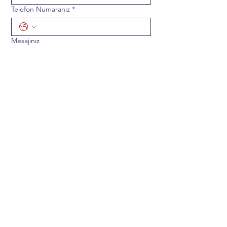
Telefon Numaranız
*
Mesajınız
Gönder
ADRES
Mustafa Kemal Mah. 2141 CD. 33/5
Çankaya/Ankara TÜRKİYE 06510
TELEFON & e-POSTA
+90 312 219 41 19
info@hematolojiegitimarastirma.org