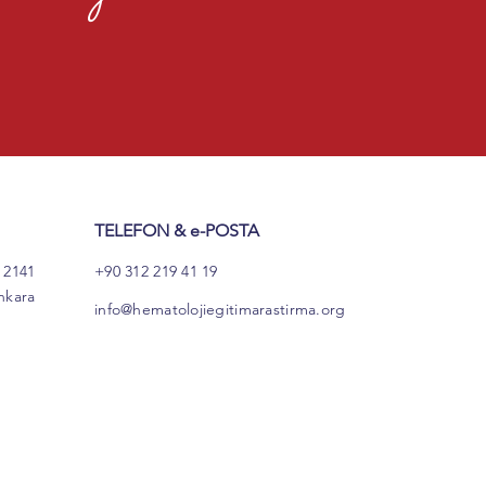
DLBCL ve FL
avisinde Güncel
laşımlar
TELEFON & e-POSTA
 2141
+90 312 219 41 19
nkara
info@hematolojiegitimarastirma.org