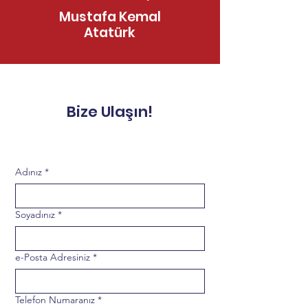
VIII. Hematoloji Eğitim
R/R DLBCL ve F
Mustafa Kemal
ve Araştırma
Tedavisinde 
Atatürk
Kongresi
Yaklaşımlar
Bize Ulaşın!
Adınız
*
Soyadınız
*
e-Posta Adresiniz
*
Telefon Numaranız
*