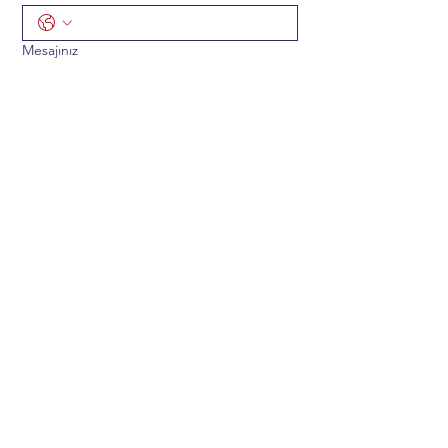
Mesajınız
Gönder
ADRES
Mustafa Kemal Mah. 2141 CD. 33/5
Çankaya/Ankara TÜRKİYE 06510
TELEFON & e-POSTA
+90 312 219 41 19
info@hematolojiegitimarastirma.org