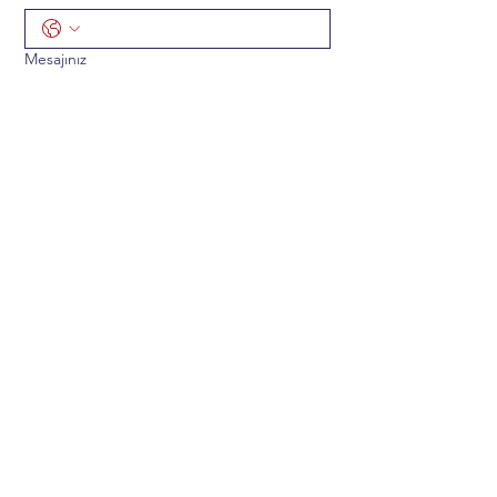
Mesajınız
Gönder
ADRES
Mustafa Kemal Mah. 2141 CD. 33/5
Çankaya/Ankara TÜRKİYE 06510
TELEFON & e-POSTA
+90 312 219 41 19
info@hematolojiegitimarastirma.org