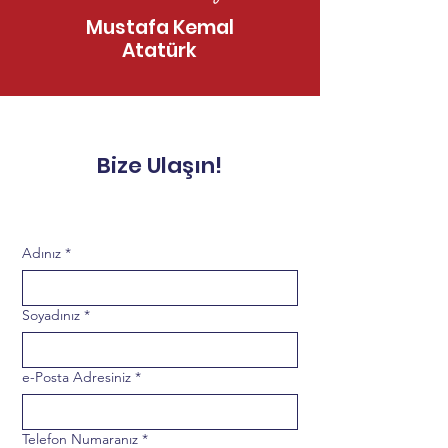
VIII. Hematoloji Eğitim
R/R DLBCL ve F
Mustafa Kemal
ve Araştırma
Tedavisinde 
Atatürk
Kongresi
Yaklaşımlar
Bize Ulaşın!
Adınız
*
Soyadınız
*
e-Posta Adresiniz
*
Telefon Numaranız
*