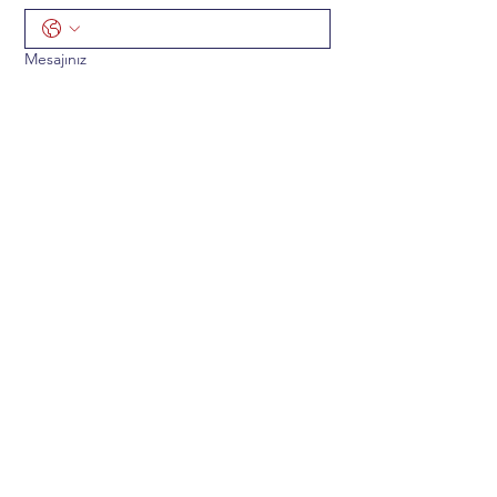
Mesajınız
Gönder
ADRES
Mustafa Kemal Mah. 2141 CD. 33/5
Çankaya/Ankara TÜRKİYE 06510
TELEFON & e-POSTA
+90 312 219 41 19
info@hematolojiegitimarastirma.org