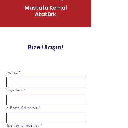
VIII. Hematoloji Eğitim
R/R DLBCL ve F
Mustafa Kemal
ve Araştırma
Tedavisinde 
Atatürk
Kongresi
Yaklaşımlar
Bize Ulaşın!
Adınız
*
Soyadınız
*
e-Posta Adresiniz
*
Telefon Numaranız
*